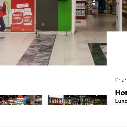
Phar
Hor
Lund
Mard
Merc
Jeud