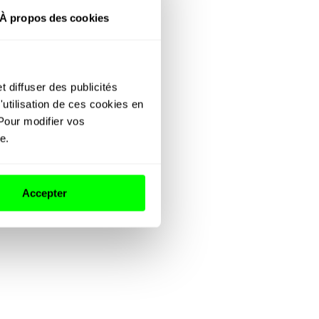
redi
08:30 – 20:30
À propos des cookies
edi
08:30 – 21:00
anche
Fermé
90 05 90 25 00 61
 diffuser des publicités 
trée 2
utilisation de ces cookies en 
z de chaussée
Pour modifier vos 
an interactif
e.
Accepter