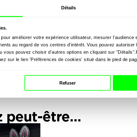
Vend
Détails
Sam
Dim
ies.
+5
 pour améliorer votre expérience utilisateur, mesurer l'audience et
En
nents au regard de vos centres d'intérêt. Vous pouvez autoriser l'
Re
u vous pouvez choisir d'autres options en cliquant sur "Détails".
Pl
uez sur le lien 'Préférences de cookies' situé dans le pied de pag
Refuser
z peut-être…