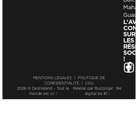
Maha
Guad
L'A
CON
SUR
LES
RÉS
SOC
!
MENTIONS LÉGALES
|
POLITIQUE DE
CONFIDENTIALITÉ
|
CGU
2026 © Destreland – Tout le
Réalisé par
Buzzinga! : Be
monde est ici !
digital be #1 !