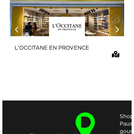
L'OCCITANE EN PROVENCE
N
Shop
Paus
gour