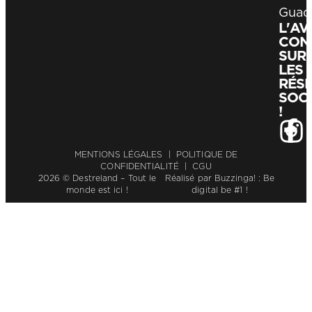
Guad
L'A
CON
SUR
LES
RÉS
SOC
!
MENTIONS LÉGALES
|
POLITIQUE DE
CONFIDENTIALITÉ
|
CGU
2026 © Destreland – Tout le
Réalisé par
Buzzinga! : Be
monde est ici !
digital be #1 !