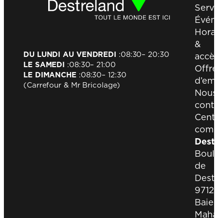
Servi
Évén
Horai
&
DU LUNDI AU VENDREDI
:
08:30
– 20:30
accè
LE SAMEDI
:
08:30
– 21:00
Offre
LE DIMANCHE
:
08:30
– 12:30
d’emp
(Carrefour & Mr Bricolage)
Nous
conta
Cent
comm
Dest
Boul
de
Destr
9712
Baie-
Maha